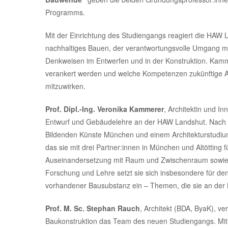
Programms.
Mit der Einrichtung des Studiengangs reagiert die HAW
nachhaltiges Bauen, der verantwortungsvolle Umgang m
Denkweisen im Entwerfen und in der Konstruktion. Kamm
verankert werden und welche Kompetenzen zukünftige Ar
mitzuwirken.
Prof. Dipl.-Ing. Veronika Kammerer
, Architektin und In
Entwurf und Gebäudelehre an der HAW Landshut. Nach e
Bildenden Künste München und einem Architekturstudi
das sie mit drei Partner:innen in München und Altötting fü
Auseinandersetzung mit Raum und Zwischenraum sowie 
Forschung und Lehre setzt sie sich insbesondere für den
vorhandener Bausubstanz ein – Themen, die sie an der 
Prof. M. Sc. Stephan Rauch
, Architekt (BDA, ByaK), ve
Baukonstruktion das Team des neuen Studiengangs. Mi