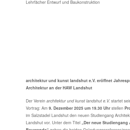
Lehrfächer Entwurf und Baukonstruktion
architektur und kunst landshut e.V. eröffnet Jahre
Architektur an der HAW Landshut
Der Verein
architektur und kunst landshut e.V.
startet se
Vortrag: Am
9. Dezember 2025 um 19.30 Uhr
stellen
Pr
im Salzstadel Landshut den neuen Studiengang Archite
Landshut vor. Unter dem Titel
„Der neue Studiengang 
Bauwende“
geben die beiden Gründungsprofessor:innen 