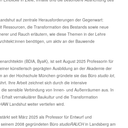
 Landshut auf zentrale Herausforderungen der Gegenwart:
it Ressourcen, die Transformation des Bestands sowie neue
erer und Rauch erläutern, wie diese Themen in der Lehre
chitekt:innen benötigen, um aktiv an der Bauwende
nenarchitektin (BDIA, ByaK), ist seit August 2025 Professorin für
iner künstlerisch geprägten Ausbildung an der Akademie der
um an der Hochschule München gründete sie das Büro
studio lot
,
hrt. Ihre Arbeit zeichnet sich durch die intensive
die sensible Verbindung von Innen- und Außenräumen aus. In
 Erhalt vernakulärer Baukultur und die Transformation
HAW Landshut weiter vertiefen wird.
rstärkt seit März 2025 als Professor für Entwurf und
t seinem 2008 gegründeten Büro
studioRAUCH
in Landsberg am