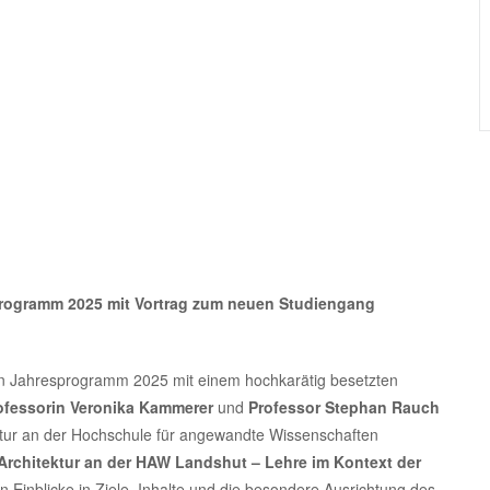
sprogramm 2025 mit Vortrag zum neuen Studiengang
in Jahresprogramm 2025 mit einem hochkarätig besetzten
ofessorin Veronika Kammerer
und
Professor Stephan Rauch
ktur an der Hochschule für angewandte Wissenschaften
Architektur an der HAW Landshut – Lehre im Kontext der
Einblicke in Ziele, Inhalte und die besondere Ausrichtung des