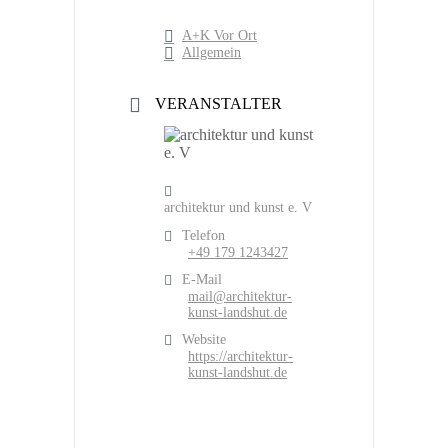
A+K Vor Ort
Allgemein
VERANSTALTER
architektur und kunst e. V
Telefon
+49 179 1243427
E-Mail
mail@architektur-
kunst-landshut.de
Website
https://architektur-
kunst-landshut.de